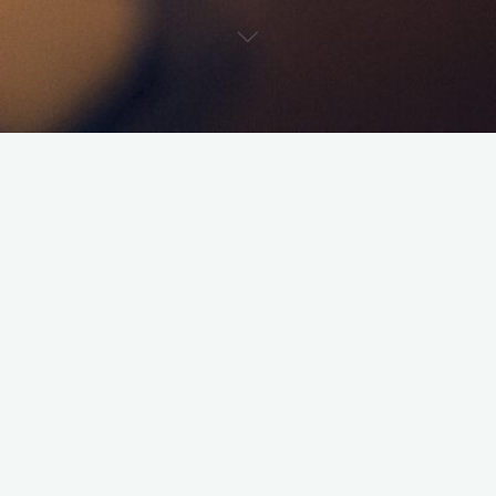
Pop Corn & Confidences avec
Jérémy C.
Au moins une fois par semaine
, retrouvez
Jérémy C.
aux
commandes de
Pop Corn & Confidences
, une émission qui
mélange :
Confidences sur les galères du quotidien
Fous rires et anecdotes improbables
Recharge de bonne humeur garantie
Alors, prêts à vider le sac ? Si oui écrivez moi à
jeremy@caranille.fr