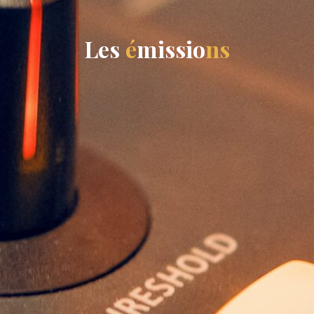
L
e
s
é
m
i
s
s
i
o
n
s